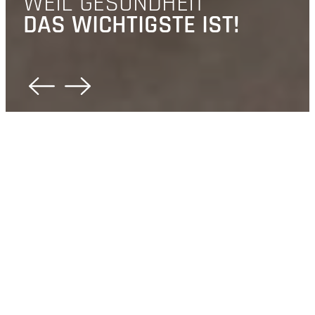
WEIL GESUNDHEIT
DAS WICHTIGSTE IST!